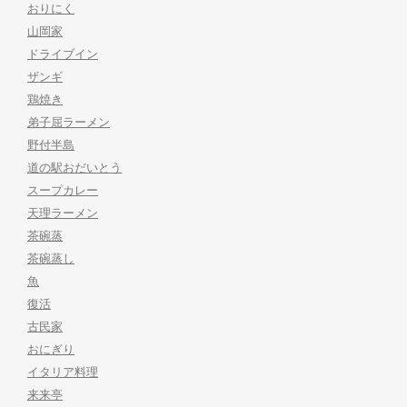
おりにく
山岡家
ドライブイン
ザンギ
鶏焼き
弟子屈ラーメン
野付半島
道の駅おだいとう
スープカレー
天理ラーメン
茶碗蒸
茶碗蒸し
魚
復活
古民家
おにぎり
イタリア料理
来来亭