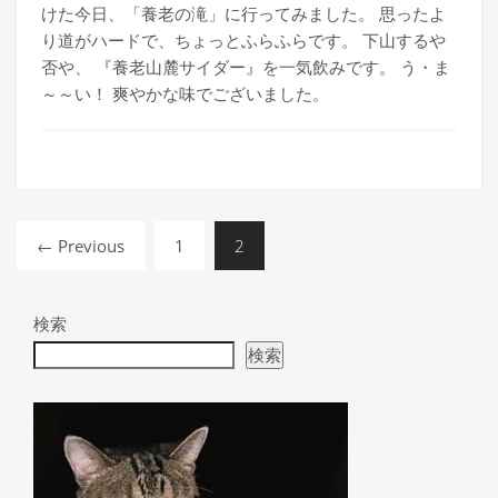
けた今日、「養老の滝」に行ってみました。 思ったよ
り道がハードで、ちょっとふらふらです。 下山するや
否や、 『養老山麓サイダー』を一気飲みです。 う・ま
～～い！ 爽やかな味でございました。
POSTS
← Previous
1
2
NAVIGATION
検索
検索