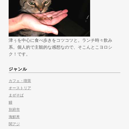
津ぅを中心に食べ歩きをコツコツと。ランチ時々飲み
系。個人的で主観的な感想なので、そこんとこヨロシ
ク！です。
ジャンル
カフェ・喫茶
オーストリア
まぜそば
鰻
別府市
海鮮丼
関アジ