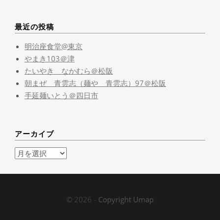
最近の投稿
明治座食堂@東京
やまき103＠津
たいやき なかむら＠松阪
朝まぜ 青雲志（麺や 青雲志）97＠松阪
手延麺いとう＠四日市
アーカイブ
ア
ー
カ
イ
ブ
© 2026 -
Copyright Umap