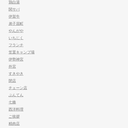
鶏白湯
関サバ
伊賀牛
弟子屈町
やんがや
いちじく
フランチ
笠置キャンプ場
伊勢神宮
外宮
すきやき
閉店
チェーン店
ぶんてん
七條
西洋料理
ご挨拶
精肉店