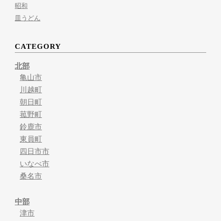
昭和
皿うどん
CATEGORY
北部
亀山市
川越町
朝日町
菰野町
鈴鹿市
東員町
四日市市
いなべ市
桑名市
中部
津市