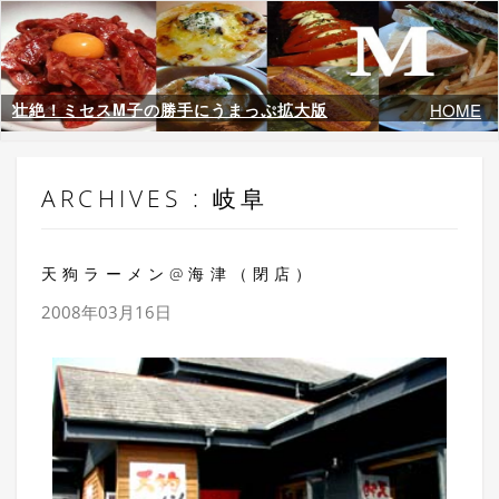
壮絶！ミセスM子の勝手にうまっぷ拡大版
HOME
ARCHIVES : 岐阜
天狗ラーメン@海津（閉店）
2008年03月16日