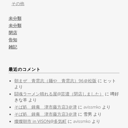
その他
未分類
未分類
閉店
告知
雑記
最近のコメント
朝まぜ 青雲志（麺や 青雲志）96＠松阪
に
ヒット
より
闘魂ラーメン晴れる屋@芸濃（閉店しました）
に
噂好
きな羊
より
そば処 鐘庵 津市藤方店3＠津
に
avissmko
より
そば処 鐘庵 津市藤方店3＠津
に
雪男
より
燦燦朝市 in VISON@多気町
に
avissmko
より