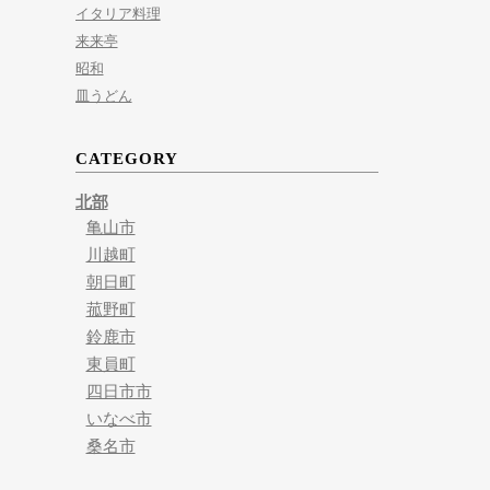
イタリア料理
来来亭
昭和
皿うどん
CATEGORY
北部
亀山市
川越町
朝日町
菰野町
鈴鹿市
東員町
四日市市
いなべ市
桑名市