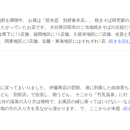
府を満喫中。 お昼は『想夫恋 別府春木店』。 焼きそば研究家の
きたがっていたお店です。 大分県日田市のご当地焼きそばの元祖だ
は県下に10店舗、福岡地区に16店舗、久留米地区に7店舗、佐賀と
。 関東地区に3店舗、近畿・東海地区にはそれぞれ1店…
続きを読
に戻ってまいりました。 伊藤商店の翌朝。 港に到着した由加里ち
どん 別府店』で合流し、朝うどん。 そこから『竹瓦温泉』に行
大分の温泉の入り方は独特で、お風呂の縁に座ってはいけない⋯な
地の方の入り方を見ながら浸かります。 で。 ここからが本題…
続