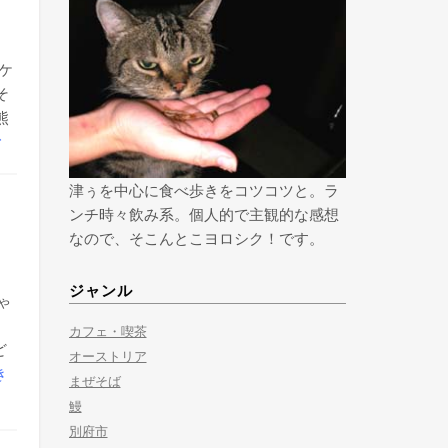
ケ
そ
熊
む
津ぅを中心に食べ歩きをコツコツと。ラ
ンチ時々飲み系。個人的で主観的な感想
なので、そこんとこヨロシク！です。
ジャンル
ゃ
カフェ・喫茶
ど
オーストリア
き
まぜそば
鰻
別府市