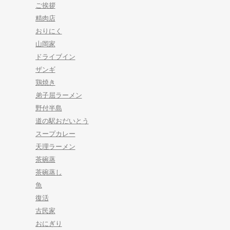
ご挨拶
精肉店
おりにく
山岡家
ドライブイン
ザンギ
鶏焼き
弟子屈ラーメン
野付半島
道の駅おだいとう
スープカレー
天理ラーメン
茶碗蒸
茶碗蒸し
魚
復活
古民家
おにぎり