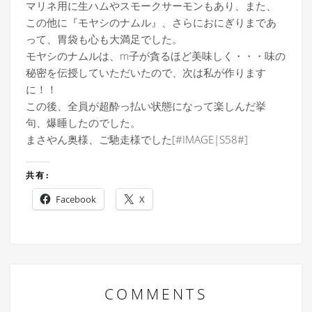
マリネ用に生ハムやスモークサーモンもあり、また、
この他に『モヤシのナムル』、さらにおにぎりまであ
って、胃袋も心も大満足でした。
モヤシのナムルは、m子が貪るほど美味しく・・・味の
秘密を伝授していただいたので、次は私が作ります
に！！
この後、全員が超酔っ払い状態になって楽しんだ挙
句、爆睡したのでした。
まさやん奥様、ご馳走様でした[#IMAGE|S58#]
共有:
Facebook
X
COMMENTS