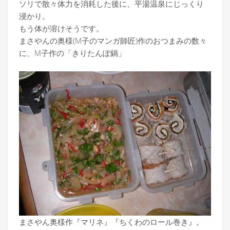
ソリで散々体力を消耗した後に、平湯温泉にじっくり
浸かり。
もう体が溶けそうです。
まさやんの奥様(M子のマンガ師匠)作のおつまみの数々
に、M子作の「きりたんぽ鍋」
まさやん奥様作『マリネ』『ちくわのロール巻き』。