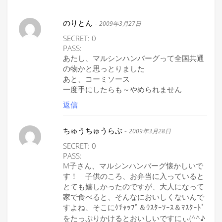
のりとん
-
2009年3月27日
SECRET: 0
PASS:
あたし、マルシンハンバーグって全国共通
の物かと思っとりました
あと、コーミソース
一度手にしたらも～やめられません
返信
ちゅうちゅうらぶ
-
2009年3月28日
SECRET: 0
PASS:
M子さん、マルシンハンバーグ懐かしいで
す！ 子供のころ、お弁当に入っていると
とても嬉しかったのですが、大人になって
家で食べると、そんなにおいしくないんで
すよね、そこにｹﾁｬｯﾌﾟ＆ｳｽﾀｰｿｰｽ＆ﾏｽﾀｰﾄﾞ
をたっぷりかけるとおいしいですにぃ(^^♪