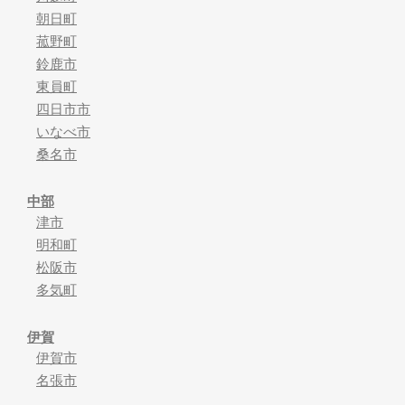
朝日町
菰野町
鈴鹿市
東員町
四日市市
いなべ市
桑名市
中部
津市
明和町
松阪市
多気町
伊賀
伊賀市
名張市