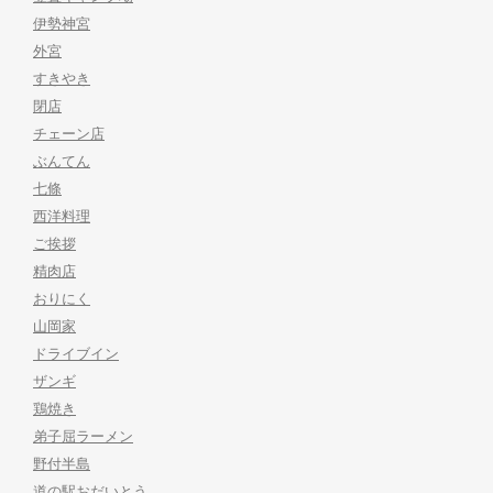
伊勢神宮
外宮
すきやき
閉店
チェーン店
ぶんてん
七條
西洋料理
ご挨拶
精肉店
おりにく
山岡家
ドライブイン
ザンギ
鶏焼き
弟子屈ラーメン
野付半島
道の駅おだいとう