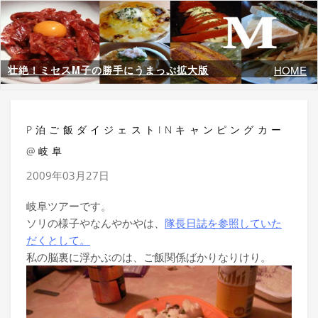
壮絶！ミセスM子の勝手にうまっぷ拡大版
HOME
P泊ご飯ダイジェストINキャンピングカー
@岐阜
2009年03月27日
岐阜ツアーです。
ソリの様子やなんやかやは、
隊長日誌を参照していた
だくとして。
私の脳裏に浮かぶのは、ご飯関係ばかりなりけり。