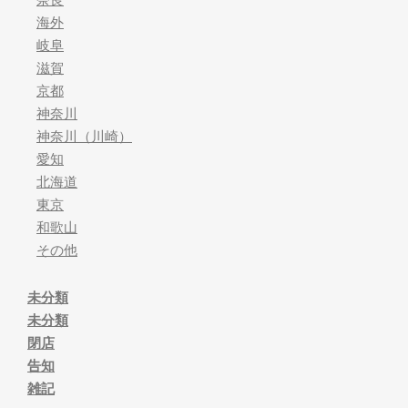
海外
岐阜
滋賀
京都
神奈川
神奈川（川崎）
愛知
北海道
東京
和歌山
その他
未分類
未分類
閉店
告知
雑記