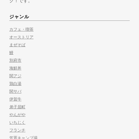
ク！です。
ジャンル
カフェ・喫茶
オーストリア
まぜそば
鰻
別府市
海鮮丼
関アジ
鶏白湯
関サバ
伊賀牛
弟子屈町
やんがや
いちじく
フランチ
笠置キャンプ場