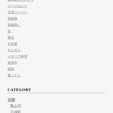
スープカレー
天理ラーメン
茶碗蒸
茶碗蒸し
魚
復活
古民家
おにぎり
イタリア料理
来来亭
昭和
皿うどん
CATEGORY
北部
亀山市
川越町