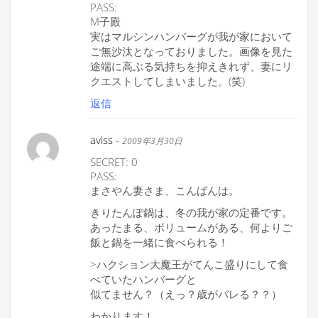
PASS:
M子殿
実はマルシンハンバーグが我が家において
ご無沙汰となっておりました。画像を見た
途端に高ぶる気持ちを抑えきれず、妻にリ
クエストしてしまいました。(笑)
返信
aviss
-
2009年3月30日
SECRET: 0
PASS:
まさやん妻さま、こんばんは。
きりたんぽ鍋は、冬の我が家の定番です。
あったまる、ボリュームがある、何よりご
飯と鍋を一緒に食べられる！
>ハクション大魔王がてんこ盛りにして食
べていたハンバーグと
似てません？（えっ？歳がバレる？？）
わかります！