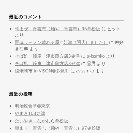
最近のコメント
朝まぜ 青雲志（麺や 青雲志）96＠松阪
に
ヒット
より
闘魂ラーメン晴れる屋@芸濃（閉店しました）
に
噂好
きな羊
より
そば処 鐘庵 津市藤方店3＠津
に
avissmko
より
そば処 鐘庵 津市藤方店3＠津
に
雪男
より
燦燦朝市 in VISON@多気町
に
avissmko
より
最近の投稿
明治座食堂@東京
やまき103＠津
たいやき なかむら＠松阪
朝まぜ 青雲志（麺や 青雲志）97＠松阪