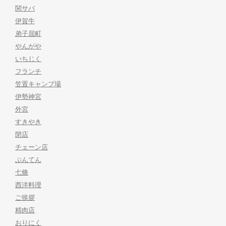
関サバ
伊賀牛
弟子屈町
やんがや
いちじく
フランチ
笠置キャンプ場
伊勢神宮
外宮
すきやき
閉店
チェーン店
ぶんてん
七條
西洋料理
ご挨拶
精肉店
おりにく