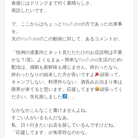
食後にはドリンクまで付く素晴らしさ。
再訪したいです。
で、ここからはちょっとYouTubeの方であった出来事
を。
夫のYouTubeのこの動画に対して、あるコメントが。
「恒例の道案内とネット見ただたけのお店説明は不要
かな？(笑)。よくもまぁ～簡単なYouTube(生活のため)
配信は、感動も新鮮味も感じません。終わったなら、
終わったなりの始末した方が良いですよ
頑張って。
キャンプしない、料理作らない、酒呑みお泊まり車は
限界が来てると思います。応援してます
頑張ってく
ださい。失礼致しました
。」
なかなかこんなこと書けませんよね。
すごい人がいるもんだなあ。
私、日々行きたいお店を探しているんですけどね。
「応援してます」が免罪符なのかな。