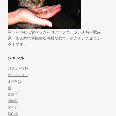
津ぅを中心に食べ歩きをコツコツと。ランチ時々飲み
系。個人的で主観的な感想なので、そこんとこヨロシ
ク！です。
ジャンル
カフェ・喫茶
オーストリア
まぜそば
鰻
別府市
海鮮丼
関アジ
鶏白湯