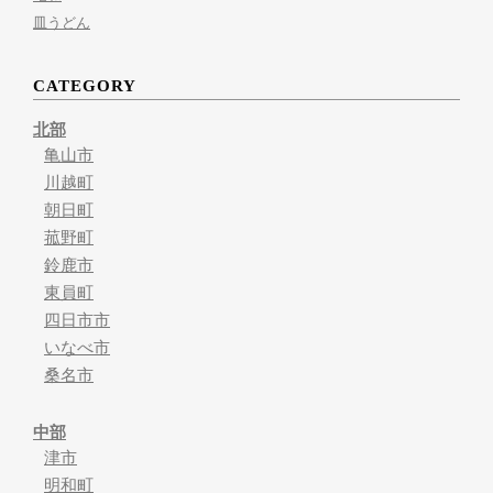
皿うどん
CATEGORY
北部
亀山市
川越町
朝日町
菰野町
鈴鹿市
東員町
四日市市
いなべ市
桑名市
中部
津市
明和町