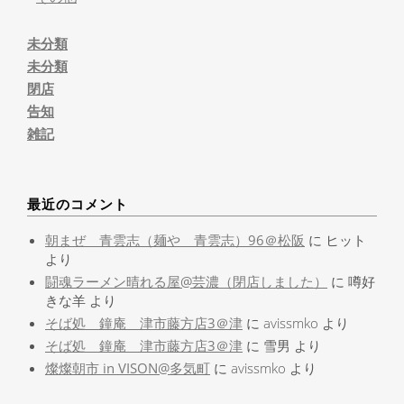
未分類
未分類
閉店
告知
雑記
最近のコメント
朝まぜ 青雲志（麺や 青雲志）96＠松阪
に
ヒット
より
闘魂ラーメン晴れる屋@芸濃（閉店しました）
に
噂好
きな羊
より
そば処 鐘庵 津市藤方店3＠津
に
avissmko
より
そば処 鐘庵 津市藤方店3＠津
に
雪男
より
燦燦朝市 in VISON@多気町
に
avissmko
より