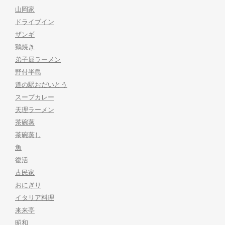
山岡家
ドライブイン
ザンギ
鶏焼き
弟子屈ラーメン
野付半島
道の駅おだいとう
スープカレー
天理ラーメン
茶碗蒸
茶碗蒸し
魚
復活
古民家
おにぎり
イタリア料理
来来亭
昭和