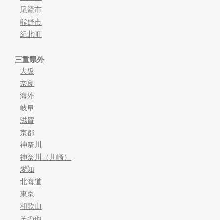
尾鷲市
熊野市
紀北町
三重県外
大阪
奈良
海外
岐阜
滋賀
京都
神奈川
神奈川（川崎）
愛知
北海道
東京
和歌山
その他