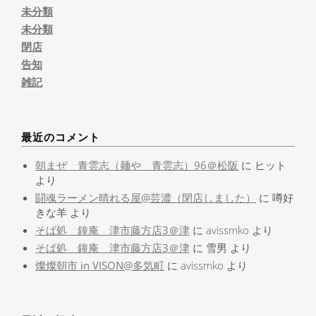
未分類
未分類
閉店
告知
雑記
最近のコメント
朝まぜ 青雲志（麺や 青雲志）96＠松阪
に
ヒット
より
闘魂ラーメン晴れる屋@芸濃（閉店しました）
に
噂好
きな羊
より
そば処 鐘庵 津市藤方店3＠津
に
avissmko
より
そば処 鐘庵 津市藤方店3＠津
に
雪男
より
燦燦朝市 in VISON@多気町
に
avissmko
より