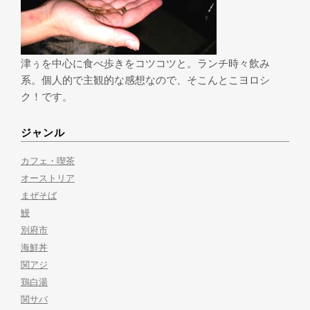
津ぅを中心に食べ歩きをコツコツと。ランチ時々飲み
系。個人的で主観的な感想なので、そこんとこヨロシ
ク！です。
ジャンル
カフェ・喫茶
オーストリア
まぜそば
鰻
別府市
海鮮丼
関アジ
鶏白湯
関サバ