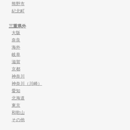
熊野市
紀北町
三重県外
大阪
奈良
海外
岐阜
滋賀
京都
神奈川
神奈川（川崎）
愛知
北海道
東京
和歌山
その他