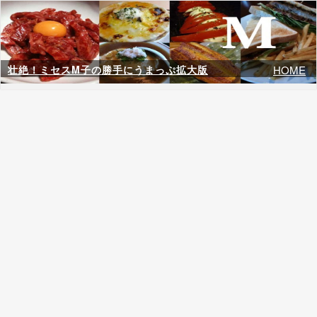
壮絶！ミセスM子の勝手にうまっぷ拡大版
HOME