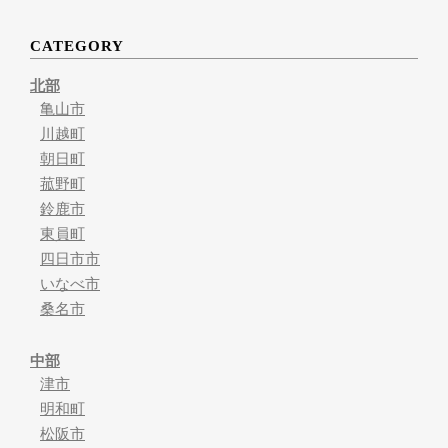
CATEGORY
北部
亀山市
川越町
朝日町
菰野町
鈴鹿市
東員町
四日市市
いなべ市
桑名市
中部
津市
明和町
松阪市