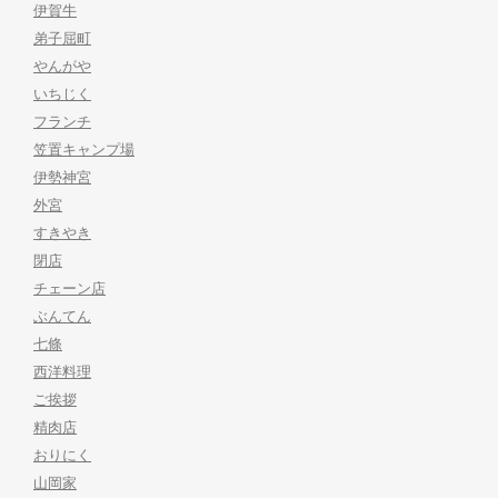
伊賀牛
弟子屈町
やんがや
いちじく
フランチ
笠置キャンプ場
伊勢神宮
外宮
すきやき
閉店
チェーン店
ぶんてん
七條
西洋料理
ご挨拶
精肉店
おりにく
山岡家