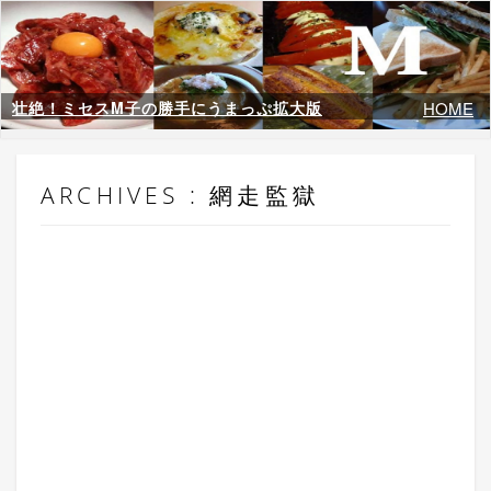
壮絶！ミセスM子の勝手にうまっぷ拡大版
HOME
ARCHIVES : 網走監獄