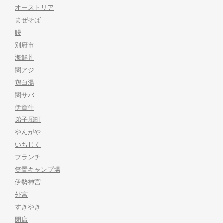
オーストリア
まぜそば
鰻
別府市
海鮮丼
関アジ
鶏白湯
関サバ
伊賀牛
弟子屈町
やんがや
いちじく
フランチ
笠置キャンプ場
伊勢神宮
外宮
すきやき
閉店