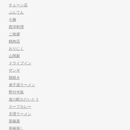
チェーン店
ぶんてん
七條
西洋料理
ご挨拶
精肉店
おりにく
山岡家
ドライブイン
ザンギ
鶏焼き
弟子屈ラーメン
野付半島
道の駅おだいとう
スープカレー
天理ラーメン
茶碗蒸
茶碗蒸し