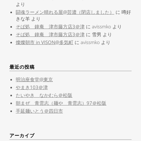
より
闘魂ラーメン晴れる屋@芸濃（閉店しました）
に
噂好
きな羊
より
そば処 鐘庵 津市藤方店3＠津
に
avissmko
より
そば処 鐘庵 津市藤方店3＠津
に
雪男
より
燦燦朝市 in VISON@多気町
に
avissmko
より
最近の投稿
明治座食堂@東京
やまき103＠津
たいやき なかむら＠松阪
朝まぜ 青雲志（麺や 青雲志）97＠松阪
手延麺いとう＠四日市
アーカイブ