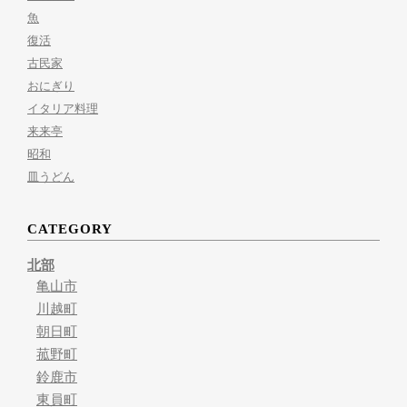
魚
復活
古民家
おにぎり
イタリア料理
来来亭
昭和
皿うどん
CATEGORY
北部
亀山市
川越町
朝日町
菰野町
鈴鹿市
東員町