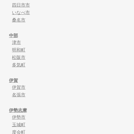
四日市市
いなべ市
桑名市
中部
津市
明和町
松阪市
多気町
伊賀
伊賀市
名張市
伊勢志摩
伊勢市
玉城町
度会町