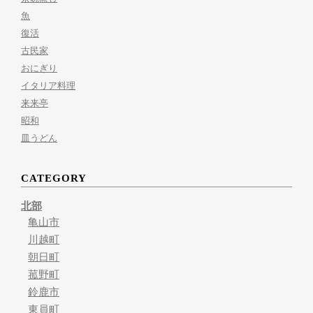
魚
復活
古民家
おにぎり
イタリア料理
来来亭
昭和
皿うどん
CATEGORY
北部
亀山市
川越町
朝日町
菰野町
鈴鹿市
東員町