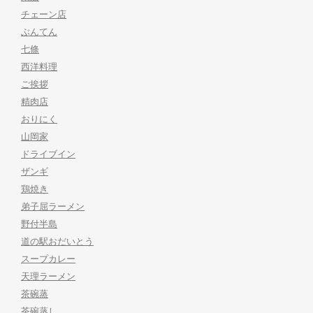
チェーン店
ぶんてん
七條
西洋料理
ご挨拶
精肉店
おりにく
山岡家
ドライブイン
ザンギ
鶏焼き
弟子屈ラーメン
野付半島
道の駅おだいとう
スープカレー
天理ラーメン
茶碗蒸
茶碗蒸し