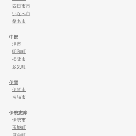
四日市市
いなべ市
桑名市
中部
津市
明和町
松阪市
多気町
伊賀
伊賀市
名張市
伊勢志摩
伊勢市
玉城町
度会町