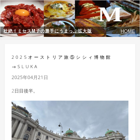
壮絶！ミセスM子の勝手にうまっぷ拡大版
HOME
2025オーストリア旅⑤シシィ博物館
→SLUKA
2025年04月21日
2日目後半。