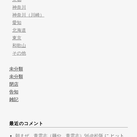
神奈川
神奈川（川崎）
愛知
北海道
東京
和歌山
その他
未分類
未分類
閉店
告知
雑記
最近のコメント
朝まぜ 青雲志（麺や 青雲志）96＠松阪
に
ヒット