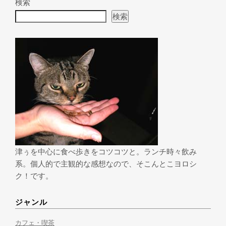
検索
検索
津ぅを中心に食べ歩きをコツコツと。ランチ時々飲み
系。個人的で主観的な感想なので、そこんとこヨロシ
ク！です。
ジャンル
カフェ・喫茶