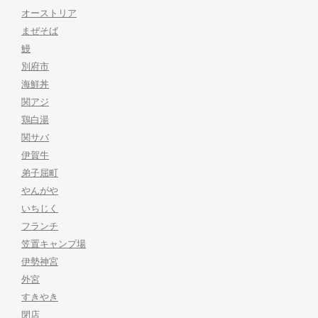
オーストリア
まぜそば
鰻
別府市
海鮮丼
関アジ
鶏白湯
関サバ
伊賀牛
弟子屈町
やんがや
いちじく
フランチ
笠置キャンプ場
伊勢神宮
外宮
すきやき
閉店