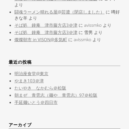
より
闘魂ラーメン晴れる屋@芸濃（閉店しました）
に
噂好
きな羊
より
そば処 鐘庵 津市藤方店3＠津
に
avissmko
より
そば処 鐘庵 津市藤方店3＠津
に
雪男
より
燦燦朝市 in VISON@多気町
に
avissmko
より
最近の投稿
明治座食堂@東京
やまき103＠津
たいやき なかむら＠松阪
朝まぜ 青雲志（麺や 青雲志）97＠松阪
手延麺いとう＠四日市
アーカイブ